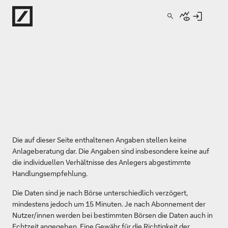
Direkt zur Hauptnavigation (Enter drücken)
Direkt zur Suche (Enter drücken)
Direkt zum Hauptinhalt (Enter drücken)
Die auf dieser Seite enthaltenen Angaben stellen keine
Anlageberatung dar. Die Angaben sind insbesondere keine auf
die individuellen Verhältnisse des Anlegers abgestimmte
Handlungsempfehlung.
Die Daten sind je nach Börse unterschiedlich verzögert,
mindestens jedoch um 15 Minuten. Je nach Abonnement der
Nutzer/innen werden bei bestimmten Börsen die Daten auch in
Echtzeit angegeben. Eine Gewähr für die Richtigkeit der