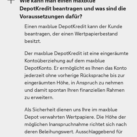
Wie kann man einen maxblue
DepotKredit beantragen und was sind die
Voraussetzungen dafür?
Einen maxblue DepotKredit kann der Kunde
beantragen, der einen Wertpapierbestand
besitzt.
Der maxblue DepotKredit ist eine eingeräumte
Kontoüberziehung auf dem maxblue
DepotKonto. Er ermöglicht es Ihnen das Konto
jederzeit ohne vorherige Rücksprache bis zur
eingeräumten Höhe, in Anspruch zu nehmen
und damit spontan Ihren finanziellen Rahmen
zu erweitern.
Als Sicherheit dienen uns Ihre im maxblue
Depot verwahrten Wertpapiere. Die Höhe der
möglichen Inanspruchnahme richtet sich nach
deren Beleihungswert. Ausschlaggebend für