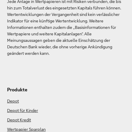
Jede Anlage in Wertpapieren ist mit Risiken verbunden, die bis
hin zum Totalverlust des eingesetzten Kapitals führen können.
Wertentwicklungen der Vergangenheit sind kein verlässlicher
Indikator für eine künftige Wertentwicklung. Weitere
Informationen enthalten zudem die „Basisinformationen für
Wertpapiere und weitere Kapitalanlagen“. Alle
Meinungsaussagen geben die aktuelle Einschätzung der
Deutschen Bank wieder, die ohne vorherige Ankündigung
geändert werden kann.
Produkte
Depot
Depot für Kinder
Depot Kredit
Wertpapier Sparplan