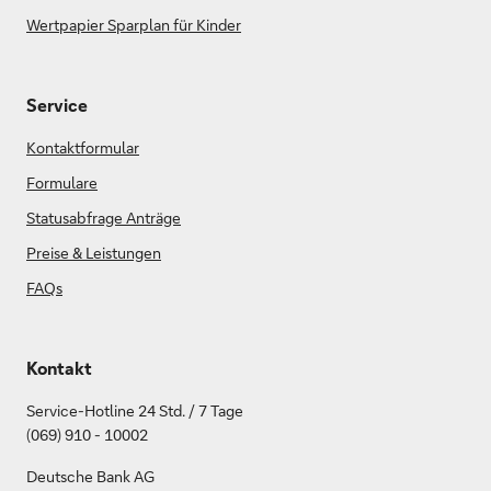
Wertpapier Sparplan für Kinder
Service
Kontaktformular
Formulare
Statusabfrage Anträge
Preise & Leistungen
FAQs
Kontakt
Service-Hotline 24 Std. / 7 Tage
(069) 910 - 10002
Deutsche Bank AG