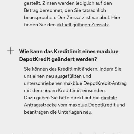
gestellt. Zinsen werden lediglich auf den
Betrag berechnet, den Sie tatsächlich
beanspruchen. Der Zinssatz ist variabel. Hier
finden Sie den
aktuell gültigen Zinssatz
.
Wie kann das Kreditlimit eines maxblue
DepotKredit geändert werden?
Sie können das Kreditlimit ändern, indem Sie
uns einen neu ausgefüllten und
unterschriebenen maxblue DepotKredit-Antrag
mit dem neuen Kreditlimit einsenden.
Dazu gehen Sie bitte direkt auf die
digitale
Antragsstrecke vom maxblue DepotKredit
und
beantragen die Unterlagen neu.