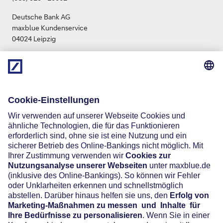
Deutsche Bank AG
maxblue Kundenservice
04024 Leipzig
info.maxblue@db.com
Social Media
Widerruf
Vertrag widerrufen