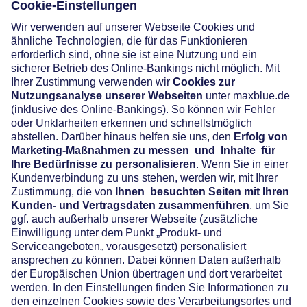
Social Media
Widerruf
Vertrag widerrufen
Über maxblue
AGB
Datenschutz