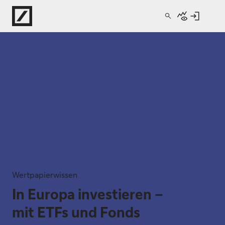
Direkt zur Hauptnavigation (Enter drücken)
Direkt zur Suche (Enter drücken)
Direkt zum Hauptinhalt (Enter drücken)
Wertpapierwissen
In Europa investieren –
mit ETFs und Fonds