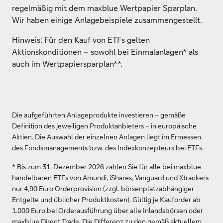
regelmäßig mit dem maxblue Wertpapier Sparplan.
Wir haben einige Anlagebeispiele zusammengestellt.
Hinweis: Für den Kauf von ETFs gelten
Aktionskonditionen – sowohl bei Einmalanlagen* als
auch im Wertpapiersparplan**.
Die aufgeführten Anlageprodukte investieren – gemäße
Definition des jeweiligen Produktanbieters – in europäische
Aktien. Die Auswahl der einzelnen Anlagen liegt im Ermessen
des Fondsmanagements bzw. des Indexkonzepteurs bei ETFs.
* Bis zum 31. Dezember 2026 zahlen Sie für alle bei maxblue
handelbaren ETFs von Amundi, iShares, Vanguard und Xtrackers
nur 4,90 Euro Orderprovision (zzgl. börsenplatzabhängiger
Entgelte und üblicher Produktkosten). Gültig je Kauforder ab
1.000 Euro bei Orderausführung über alle Inlandsbörsen oder
maxblue Direct Trade. Die Differenz zu den gemäß aktuellem