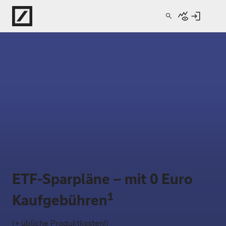
Direkt zur Hauptnavigation (Enter drücken)
Direkt zur Suche (Enter drücken)
Direkt zum Hauptinhalt (Enter drücken)
ETF-Sparpläne – mit 0 Euro
1
Kaufgebühren
(+ übliche Produktkosten!)