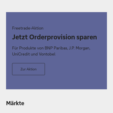
Freetrade-Aktion
Jetzt Orderprovision sparen
Für Produkte von BNP Paribas, J.P. Morgan,
UniCredit und Vontobel
Zur Aktion
Märkte