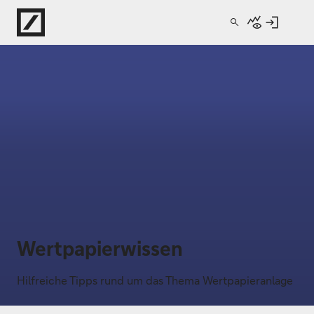
Direkt zur Hauptnavigation (Enter drücken)
Direkt zur Suche (Enter drücken)
Direkt zum Hauptinhalt (Enter drücken)
Wertpapierwissen
Hilfreiche Tipps rund um das Thema Wertpapieranlage